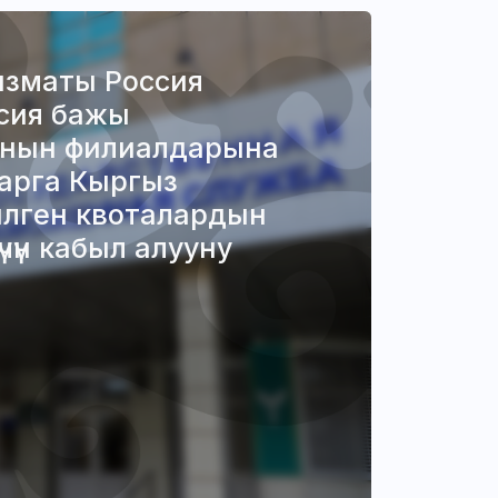
ызматы Россия
сия бажы
анын филиалдарына
арга Кыргыз
рилген квоталардын
чүн кабыл алууну