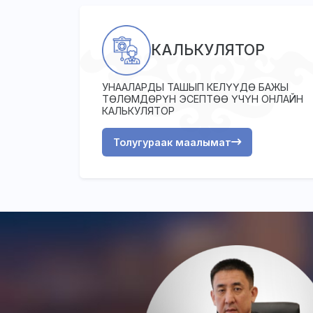
КАЛЬКУЛЯТОР
УНААЛАРДЫ ТАШЫП КЕЛҮҮДӨ БАЖЫ
ТӨЛӨМДӨРҮН ЭСЕПТӨӨ ҮЧҮН ОНЛАЙН
КАЛЬКУЛЯТОР
Толугураак маалымат