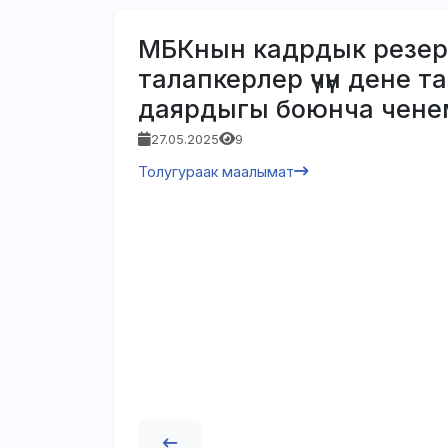
МБКнын кадрдык резер
талапкерлер үчүн дене т
даярдыгы боюнча чене
27.05.2025
9
Толугураак маалымат