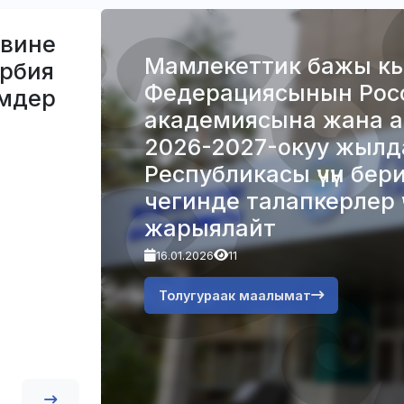
вине
Мамлекеттик бажы к
арбия
Федерациясынын Рос
мдер
академиясына жана 
2026-2027-окуу жылд
Республикасы үчүн бе
чегинде талапкерлер ү
жарыялайт
16.01.2026
11
Толугураак маалымат