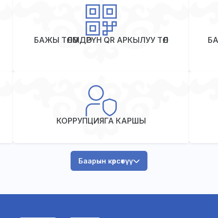
БАЖЫ ТӨЛӨМДӨРҮН QR АРКЫЛУУ ТӨЛӨӨ
БА
КОРРУПЦИЯГА КАРШЫ
Баарын көрсөтүү