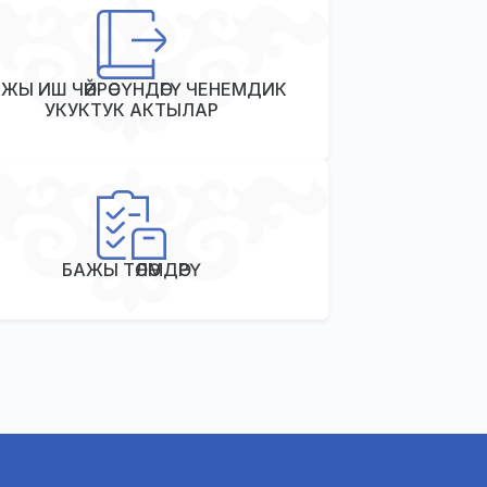
ЖЫ ИШ ЧӨЙРӨСҮНДӨГҮ ЧЕНЕМДИК
УКУКТУК АКТЫЛАР
БАЖЫ ТӨЛӨМДӨРҮ