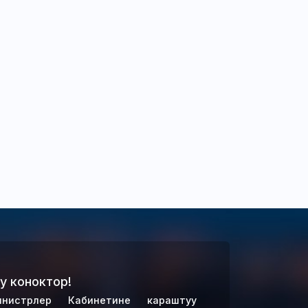
у коноктор!
нистрлер Кабинетине караштуу