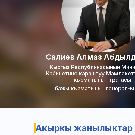
Салиев Алмаз Абдыл
Кыргыз Республикасынын Мин
Кабинетине караштуу Мамлекет
кызматынын төрагасы
бажы кызматынын генерал-м
Акыркы жанылыктар