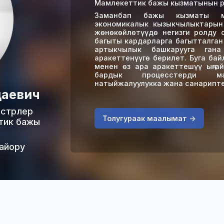
Мамлекеттик бажы кызматынын ра
Заманбап бажы кызматы мы
экономикалык кызыкчылыктарын
жөнөкөйлөтүүдө негизги ролду 
багыты кардарларга багытталган
артыкчылык башкарууга ган
аракеттенүүгө берилет. Буга ба
менен өз ара аракеттешүү ыңга
бардык процесстерди макс
натыйжалуулукка жана санарипте
даевич
истрлер
Толугураак маалымат ->
тик бажы
айору