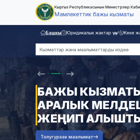
Кыргыз Республикасынын Министрлер Каби
Мамлекеттик бажы кызматы
Башкы
Юридикалык жактар ​​үчүн
Жеке жа
БАЖЫ КЫЗМАТЫ
АРАЛЫК МЕЛДЕШ
ЖЕҢИП АЛЫШТ
Толугураак маалымат