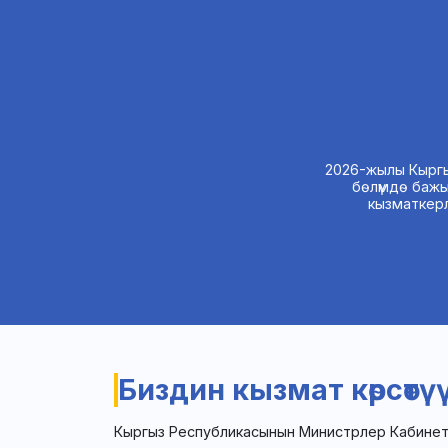
2026-жылы Кыргы
бөлүмдө бажы
кызматкер
Биздин кызмат көрсөтү
Кыргыз Республикасынын Министрлер Кабинет