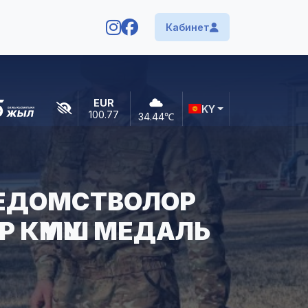
Кабинет
EUR
KY
100.77
34.44
℃
ЕДОМСТВОЛОР
 КҮМҮШ МЕДАЛЬ