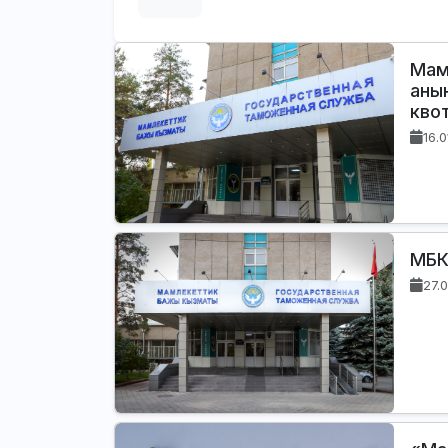
Мам
аны
кво
16.
МБК
27.