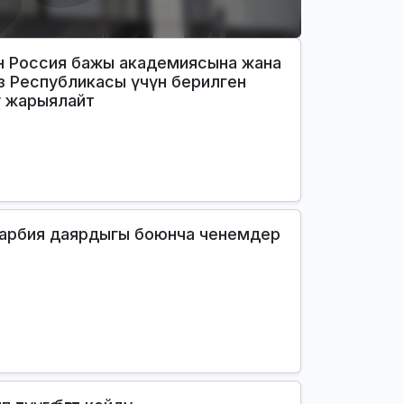
 Россия бажы академиясына жана
 Республикасы үчүн берилген
у жарыялайт
тарбия даярдыгы боюнча ченемдер