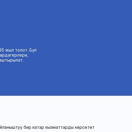
5 жыл толот. Бул
 ардагерлери,
аштырылат.
йланыштуу бир катар кызматтарды көрсөтөт