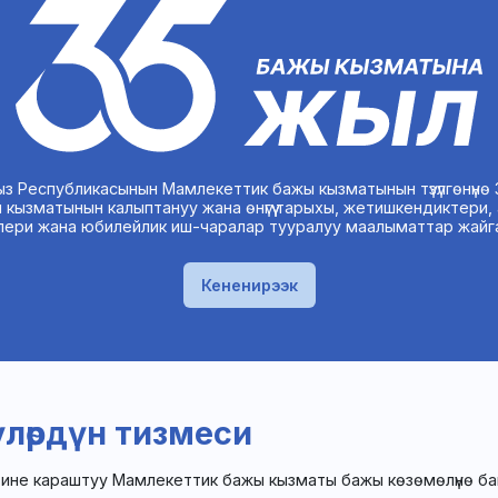
з Республикасынын Мамлекеттик бажы кызматынын түзүлгөнүнө 3
 кызматынын калыптануу жана өнүгүү тарыхы, жетишкендиктери,
лери жана юбилейлик иш-чаралар тууралуу маалыматтар жайг
Кененирээк
үлөрдүн тизмеси
ине караштуу Мамлекеттик бажы кызматы бажы көзөмөлүнө ба