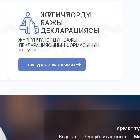
ЖҮРГҮНЧҮЛӨРДҮН
БАЖЫ
ДЕКЛАРАЦИЯСЫ
ЖҮРГҮНЧҮЛӨРДҮН БАЖЫ
ДЕКЛАРАЦИЯСЫНЫН ФОРМАСЫНЫН
ҮЛГҮСҮ
Толугураак маалымат
Урматту
Кыргыз Республикасынын Ми