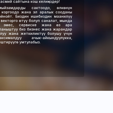
смий сайтына кош келиңиздер!
йзамдарды сактоодо, өлкөнүн
 коргоодо жана эл аралык сооданы
ойнойт. Биздин ишибиздин маанилүү
 векторго өтүү болуп саналат, мында
а эмес, сервиске жана өз ара
йланыштуу биз бизнес жана жарандар
йлуу жана жеткиликтүү болушу үчүн
ималдуу ачык-айкындуулукка,
штирүүгө умтулабыз.