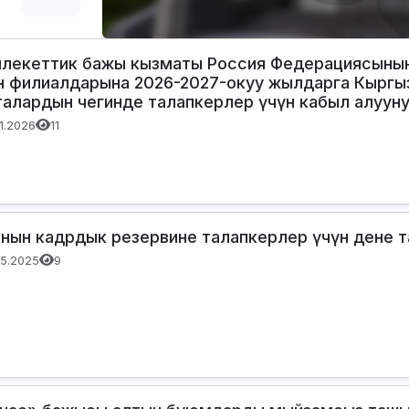
лекеттик бажы кызматы Россия Федерациясынын
н филиалдарына 2026-2027-окуу жылдарга Кыргыз
талардын чегинде талапкерлер үчүн кабыл алуун
01.2026
11
нын кадрдык резервине талапкерлер үчүн дене 
05.2025
9