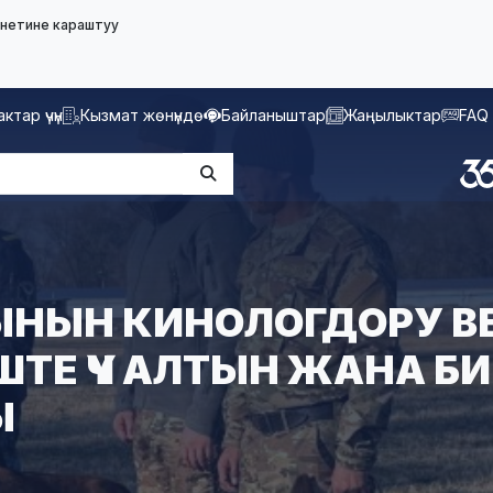
нетине караштуу
ктар үчүн
Кызмат жөнүндө
Байланыштар
Жаңылыктар
FAQ
НЫН КИНОЛОГДОРУ В
ТЕ ҮЧ АЛТЫН ЖАНА БИР
Ы