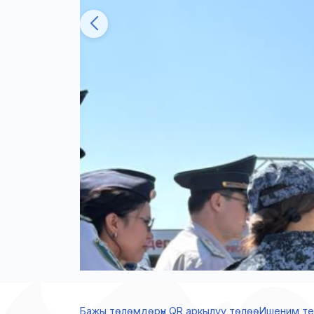
Бажы төлөмдөрүн QR аркылуу төлөө
Ишеним т