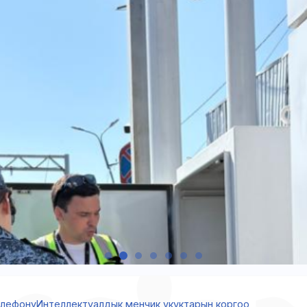
елефону
Интеллектуалдык менчик укуктарын коргоо