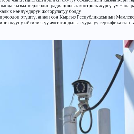
арында кызматкерлердин радиациялык контроль жүргүзүү жана р
калык көндүмдөрүн жогорулатуу болду.
ирлөөдөн өтүштү, андан соң Кыргыз Республикасынын Мамлеке
ине окууну ийгиликтүү аяктагандыгы тууралуу сертификаттар