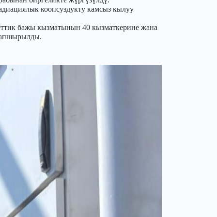
адиациялык коопсуздукту камсыз кылуу
ттик бажы кызматынын 40 кызматкерине жана
 тапшырылды.