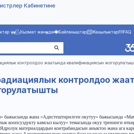
истрлер Кабинетине
тар үчүн
Кызмат жөнүндө
Байланыштар
Жаңылыктар
FAQ
ациялык контролдоо жаатында квалификациясын жогорулаты
радиациялык контролдоо жаа
горулатышты
» бажысында жана «Адистештирилген окутуу» бажысында «Мамл
лык коопсуздукту камсыз кылуу» темасында окуу тренинги өткө
дролук материалдардын контрабандасын аныктоо жана ага кар
ери жана Адистештирилген окутуу бажысынын кызматкери тар