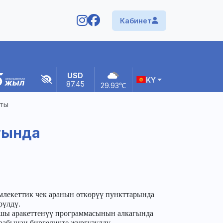
Кабинет
USD
KY
87.45
29.93
℃
шты
тында
екеттик чек аранын өткөрүү пункттарында
рүлдү.
шы аракеттенүү программасынын алкагында
абынан биргеликте жүргүзүлдү.