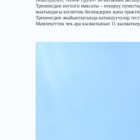
Тренингдин негизги максаты – өткөрүү пунктт
жаатындагы кесиптик билимдерин жана практи
Тренингдин жыйынтыгында катышуучулар тест
Мамлекеттик чек ара кызматынын 11 кызматкер