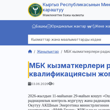
Кыргыз Республикасынын Мин
караштуу
Мамлекеттик бажы кызматы
Башкы
Юридикалык жактар ​​үчүн
Жеке жак
Жаңылыктар
МБК кызматкерлери ради
МБК кызматкерлери 
квалификациясын жо
03.06.2026
0
2026-жылдын 11-майынан 29-майын кошуп «Ош
радиациялык контроль жүргүзүү жана радиация
Окутуу АКШнын Энергетика министрлигинин Я
уюштурулуп, «ВМФ Групп» ЖЧКсынын экспертт