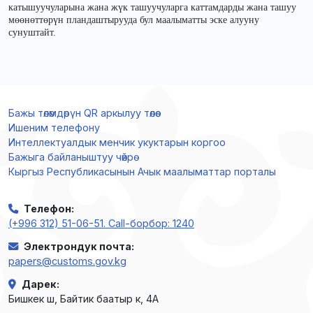
катышуучуларына жана жүк ташуучуларга каттамдарды жана ташуу
мөөнөттөрүн пландаштырууда бул маалыматты эске алууну
сунуштайт.
Бажы төлөмдөрүн QR аркылуу төлөө
Ишеним телефону
Интеллектуалдык менчик укуктарын коргоо
Бажыга байланыштуу чөйрө
Кыргыз Республикасынын Ачык маалыматтар порталы
Телефон
:
(+996 312) 51-06-51. Call-борбор: 1240
Электрондук почта
:
papers@customs.gov.kg
Дарек
:
Бишкек ш, Байтик баатыр к, 4А