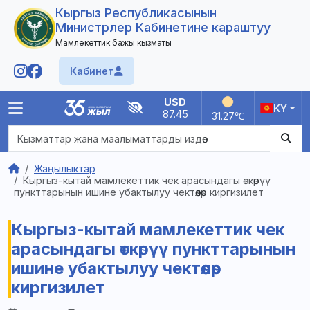
Кыргыз Республикасынын
Министрлер Кабинетине караштуу
Мамлекеттик бажы кызматы
Кабинет
USD
KY
87.45
31.27
℃
Башкы
Жаңылыктар
Кыргыз-кытай мамлекеттик чек арасындагы өткөрүү
Юридикалык жактар ​​үчүн
пункттарынын ишине убактылуу чектөөлөр киргизилет
Жеке жактар үчүн
Кызмат жөнүндө
Кыргыз-кытай мамлекеттик чек
Байланыштар
Жаңылыктар
арасындагы өткөрүү пункттарынын
FAQ
ишине убактылуу чектөөлөр
киргизилет