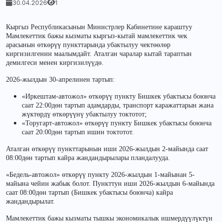
30.04.2026
1
Кыргыз Республикасынын Министрлер Кабинетине караштуу
Мамлекеттик бажы кызматы кыргыз-кытай мамлекеттик чек
арасынын өткөрүү пункттарында убактылуу чектөөлөр
киргизилгенин маалымдайт. Аталган чаралар кытай тараптын
демилгеси менен киргизилүүдө.
2026-жылдын 30-апрелинен тартып:
«Иркештам-автожол» өткөрүү пункту Бишкек убактысы боюнча
саат 22:00дөн тартып адамдарды, транспорт каражаттарын жана
жүктөрдү өткөрүүнү убактылуу токтотот;
«Торугарт-автожол» өткөрүү пункту Бишкек убактысы боюнча
саат 20:00дөн тартып ишин токтотот.
Аталган өткөрүү пункттарынын иши 2026-жылдын 2-майында саат
08:00дөн тартып кайра жандандырылары пландалууда.
«Бедель-автожол» өткөрүү пункту 2026-жылдын 1-майынан 5-
майына чейин жабык болот. Пункттун иши 2026-жылдын 6-майында
саат 08:00дөн тартып (Бишкек убактысы боюнча) кайра
жандандырылат.
Мамлекеттик бажы кызматы тышкы экономикалык ишмердүүлүктүн